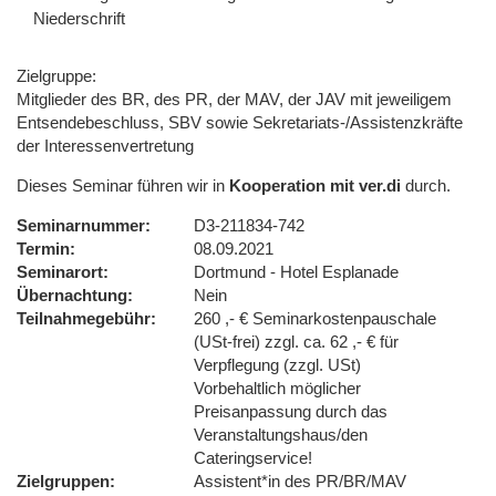
Niederschrift
Zielgruppe:
Mitglieder des BR, des PR, der MAV, der JAV mit jeweiligem
Entsendebeschluss, SBV sowie Sekretariats-/Assistenzkräfte
der Interessenvertretung
Dieses Seminar führen wir in
Kooperation mit ver.di
durch.
Seminarnummer
D3-211834-742
Termin
08.09.2021
Seminarort
Dortmund - Hotel Esplanade
Übernachtung
Nein
Teilnahmegebühr
260 ,- € Seminarkostenpauschale
(USt-frei) zzgl. ca. 62 ,- € für
Verpflegung (zzgl. USt)
Vorbehaltlich möglicher
Preisanpassung durch das
Veranstaltungshaus/den
Cateringservice!
Zielgruppen
Assistent*in des PR/BR/MAV