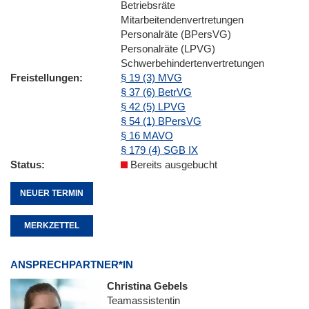
Betriebsräte
Mitarbeitendenvertretungen
Personalräte (BPersVG)
Personalräte (LPVG)
Schwerbehindertenvertretungen
Freistellungen
§ 19 (3) MVG
§ 37 (6) BetrVG
§ 42 (5) LPVG
§ 54 (1) BPersVG
§ 16 MAVO
§ 179 (4) SGB IX
Status
Bereits ausgebucht
NEUER TERMIN
MERKZETTEL
ANSPRECHPARTNER*IN
Christina Gebels
Teamassistentin