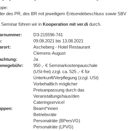
ppe:
eder des PR, des BR mit jeweiligem Entsendebeschluss sowie SBV
 Seminar führen wir in
Kooperation mit ver.di
durch.
arnummer
D3-215596-741
n
09.08.2021 bis 13.08.2021
arort
Ascheberg - Hotel Restaurant
Clemens-August
achtung
Ja
ahmegebühr
950 ,- € Seminarkostenpauschale
(USt-frei) zzgl. ca. 525 ,- € für
Unterkunft/Verpflegung (zzgl. USt)
Vorbehaltlich möglicher
Preisanpassung durch das
Veranstaltungshaus/den
Cateringservice!
uppen
Beamt*innen
Betriebsräte
Personalräte (BPersVG)
Personalräte (LPVG)