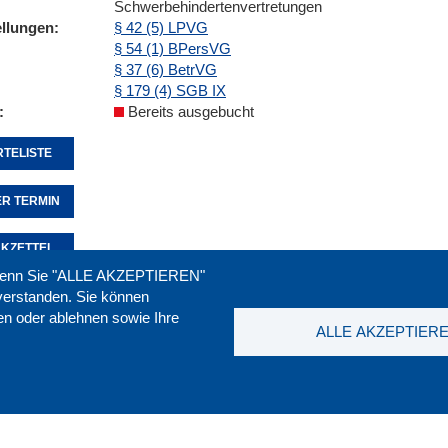
Schwerbehindertenvertretungen
ellungen
§ 42 (5) LPVG
§ 54 (1) BPersVG
§ 37 (6) BetrVG
§ 179 (4) SGB IX
Bereits ausgebucht
TELISTE
R TERMIN
KZETTEL
. Wenn Sie "ALLE AKZEPTIEREN"
nverstanden. Sie können
ren oder ablehnen sowie Ihre
Seite empfehlen:
drucken:
ALLE AKZEPTIER