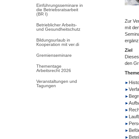
Einführungsseminare in
die Betriebsratsarbeit
(BR I)
Zur Ve
Betrieblicher Arbeits-
mit de
und Gesundheitschutz
Semina
Bildungsurlaub in
ergänz
Kooperation mit ver.di
Ziel
Gremienseminare
Dieses
den Gr
Thementage
Arbeitsrecht 2026
Them
Veranstaltungen und
Hist
Tagungen
Verf
Begr
Aufb
Rech
Lauf
Pers
Befö
Bete