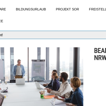
ARE
BILDUNGSURLAUB
PROJEKT SOR
FREISTE
CE
t!
BEA
NRW