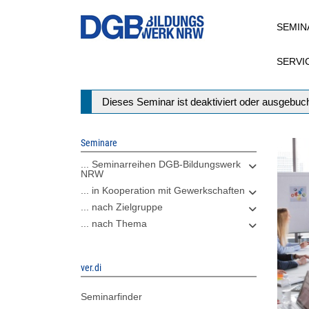
Direkt
SEMIN
zum
Inhalt
SERVI
Statusmeldung
Dieses Seminar ist deaktiviert oder ausgebuch
Seminare
... Seminarreihen DGB-Bildungswerk
NRW
... in Kooperation mit Gewerkschaften
... nach Zielgruppe
... nach Thema
ver.di
Seminarfinder