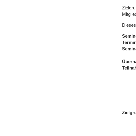
Zielgru
Mitgli
Dieses
Semin
Termi
Semin
Übern
Teiln
Zielgr