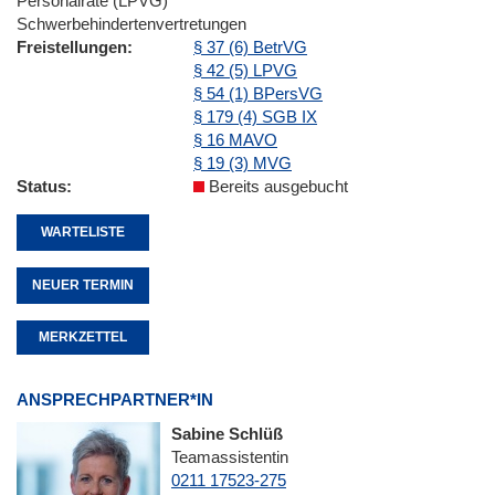
Personalräte (LPVG)
Schwerbehindertenvertretungen
Freistellungen
§ 37 (6) BetrVG
§ 42 (5) LPVG
§ 54 (1) BPersVG
§ 179 (4) SGB IX
§ 16 MAVO
§ 19 (3) MVG
Status
Bereits ausgebucht
WARTELISTE
NEUER TERMIN
MERKZETTEL
ANSPRECHPARTNER*IN
Sabine Schlüß
Teamassistentin
0211 17523-275