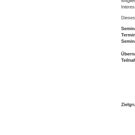
Mitgli
Intere
Dieses
Semin
Termi
Semin
Übern
Teiln
Zielgr