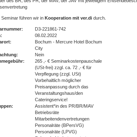
eder des BR, des PR, der MAV, der JAV mit jeweiligem Entsendebesch
ssenvertretung
 Seminar führen wir in
Kooperation mit ver.di
durch.
arnummer
D3-221861-742
n
08.02.2022
arort
Bochum - Mercure Hotel Bochum
City
achtung
Nein
ahmegebühr
265 ,- € Seminarkostenpauschale
(USt-frei) zzgl. ca. 72 ,- € für
Verpflegung (zzgl. USt)
Vorbehaltlich möglicher
Preisanpassung durch das
Veranstaltungshaus/den
Cateringservice!
uppen
Assistent*in des PR/BR/MAV
Betriebsräte
Mitarbeitendenvertretungen
Personalräte (BPersVG)
Personalräte (LPVG)