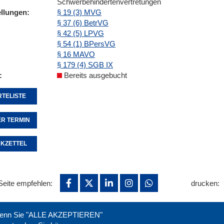
Schwerbehindertenvertretungen
ellungen
§ 19 (3) MVG
§ 37 (6) BetrVG
§ 42 (5) LPVG
§ 54 (1) BPersVG
§ 16 MAVO
§ 179 (4) SGB IX
Bereits ausgebucht
TELISTE
R TERMIN
KZETTEL
Seite empfehlen:
drucken:
. Wenn Sie "ALLE AKZEPTIEREN"