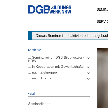
Direkt
SEMIN
zum
Inhalt
SERVI
Statusmeldung
Dieses Seminar ist deaktiviert oder ausgebuch
Seminare
... Seminarreihen DGB-Bildungswerk
NRW
... in Kooperation mit Gewerkschaften
... nach Zielgruppe
... nach Thema
ver.di
Seminarfinder