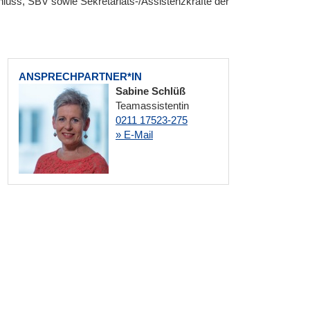
luss, SBV sowie Sekretariats-/Assistenzkräfte der
ANSPRECHPARTNER*IN
Sabine Schlüß
Teamassistentin
0211 17523-275
» E-Mail