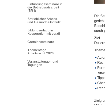
Einführungsseminare in
die Betriebsratsarbeit
(BR I)
Die Si
Betrieblicher Arbeits-
gerich
und Gesundheitschutz
Beschl
Bildungsurlaub in
durch 
Kooperation mit ver.di
Ziel
Gremienseminare
Du ler
Thementage
Them
Arbeitsrecht 2026
Aufga
Veranstaltungen und
Rech
Tagungen
Form 
Anwe
Tipp
Chec
Rech
Zielgru