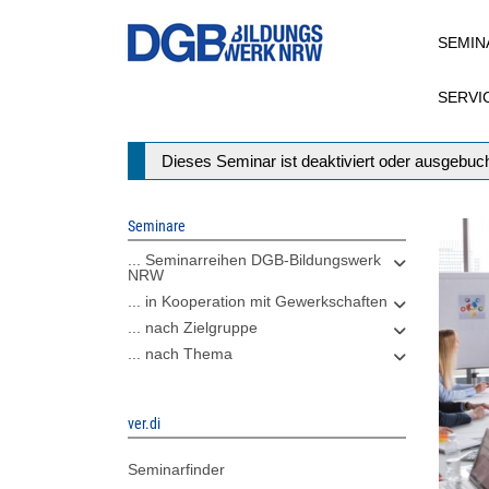
Direkt
SEMIN
zum
Inhalt
SERVI
Statusmeldung
Dieses Seminar ist deaktiviert oder ausgebuch
Seminare
... Seminarreihen DGB-Bildungswerk
NRW
... in Kooperation mit Gewerkschaften
... nach Zielgruppe
... nach Thema
ver.di
Seminarfinder