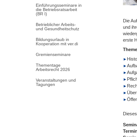
Einführungsseminare in
die Betriebsratsarbeit
(BR I)
Die Au
Betrieblicher Arbeits-
und ih
und Gesundheitschutz
wieder
Bildungsurlaub in
erste 
Kooperation mit ver.di
Them
Gremienseminare
Histo
Thementage
Aufb
Arbeitsrecht 2026
Aufg
Pflic
Veranstaltungen und
Tagungen
Rech
Überb
Öffen
Dieses
Semin
Termi