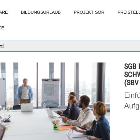
ARE
BILDUNGSURLAUB
PROJEKT SOR
FREISTE
CE
t!
SGB 
SCH
(SBV 
Einf
Aufg