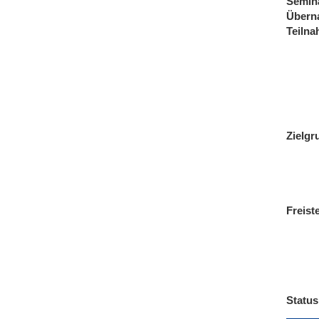
Semin
Übern
Teiln
Zielgr
Freist
Status