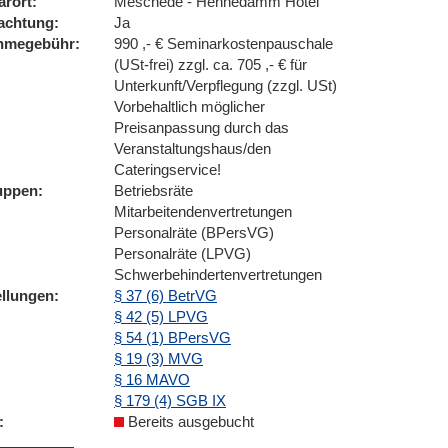
arort
Meschede - Hennedamm Hotel
achtung
Ja
ahmegebühr
990 ,- € Seminarkostenpauschale
(USt-frei) zzgl. ca. 705 ,- € für
Unterkunft/Verpflegung (zzgl. USt)
Vorbehaltlich möglicher
Preisanpassung durch das
Veranstaltungshaus/den
Cateringservice!
uppen
Betriebsräte
Mitarbeitendenvertretungen
Personalräte (BPersVG)
Personalräte (LPVG)
Schwerbehindertenvertretungen
ellungen
§ 37 (6) BetrVG
§ 42 (5) LPVG
§ 54 (1) BPersVG
§ 19 (3) MVG
§ 16 MAVO
§ 179 (4) SGB IX
Bereits ausgebucht