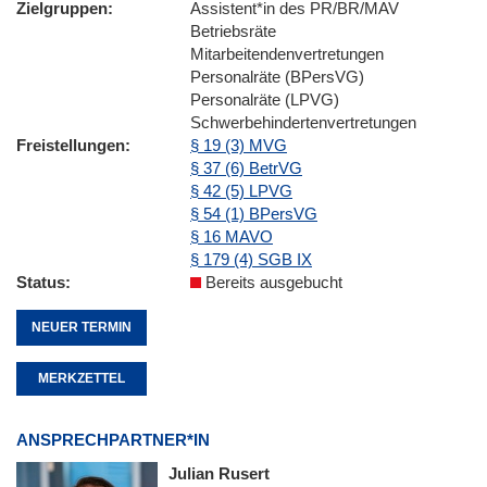
Zielgruppen
Assistent*in des PR/BR/MAV
Betriebsräte
Mitarbeitendenvertretungen
Personalräte (BPersVG)
Personalräte (LPVG)
Schwerbehindertenvertretungen
Freistellungen
§ 19 (3) MVG
§ 37 (6) BetrVG
§ 42 (5) LPVG
§ 54 (1) BPersVG
§ 16 MAVO
§ 179 (4) SGB IX
Status
Bereits ausgebucht
NEUER TERMIN
MERKZETTEL
ANSPRECHPARTNER*IN
Julian Rusert