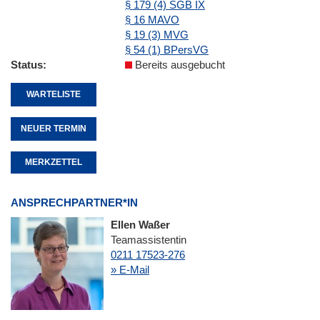
§ 179 (4) SGB IX
§ 16 MAVO
§ 19 (3) MVG
§ 54 (1) BPersVG
Status
Bereits ausgebucht
WARTELISTE
NEUER TERMIN
MERKZETTEL
ANSPRECHPARTNER*IN
Ellen Waßer
Teamassistentin
0211 17523-276
» E-Mail