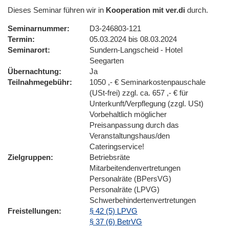
Dieses Seminar führen wir in
Kooperation mit ver.di
durch.
Seminarnummer
D3-246803-121
Termin
05.03.2024 bis 08.03.2024
Seminarort
Sundern-Langscheid - Hotel
Seegarten
Übernachtung
Ja
Teilnahmegebühr
1050 ,- € Seminarkostenpauschale
(USt-frei) zzgl. ca. 657 ,- € für
Unterkunft/Verpflegung (zzgl. USt)
Vorbehaltlich möglicher
Preisanpassung durch das
Veranstaltungshaus/den
Cateringservice!
Zielgruppen
Betriebsräte
Mitarbeitendenvertretungen
Personalräte (BPersVG)
Personalräte (LPVG)
Schwerbehindertenvertretungen
Freistellungen
§ 42 (5) LPVG
§ 37 (6) BetrVG