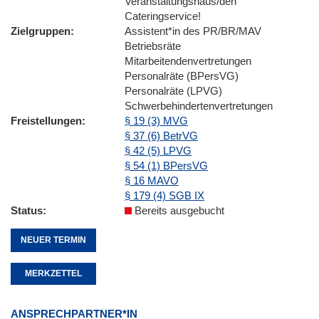
Veranstaltungshaus/den
Cateringservice!
Zielgruppen
Assistent*in des PR/BR/MAV
Betriebsräte
Mitarbeitendenvertretungen
Personalräte (BPersVG)
Personalräte (LPVG)
Schwerbehindertenvertretungen
Freistellungen
§ 19 (3) MVG
§ 37 (6) BetrVG
§ 42 (5) LPVG
§ 54 (1) BPersVG
§ 16 MAVO
§ 179 (4) SGB IX
Status
Bereits ausgebucht
NEUER TERMIN
MERKZETTEL
ANSPRECHPARTNER*IN