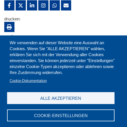
drucken:
merken:
Wir verwenden auf dieser Website eine Auswahl an
Cookies. Wenn Sie "ALLE AKZEPTIEREN" wählen,
erklären Sie sich mit der Verwendung aller Cookies
einverstanden. Sie können jederzeit unter "Einstellungen"
einzelne Cookie-Typen akzeptieren oder ablehnen sowie
Ihre Zustimmung widerrufen.
Cookie-Dokumentation
ALLE AKZEPTIEREN
Kontakt
|
Downloads
|
Newsletter
|
Jobs
|
FAQ
Impressum
|
Datenschutz
|
AGB
|
Widerruf
COOKIE-EINSTELLUNGEN
DGB-Bildungswerk NRW e.V. © 2026
T. 0211 17523-0
|
E-Mail