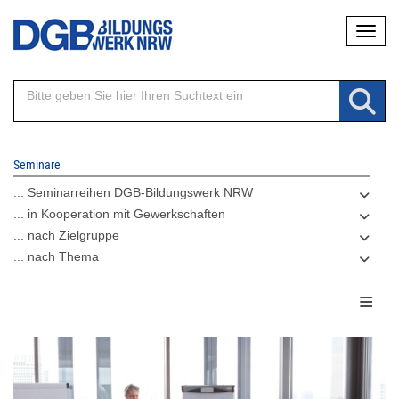
Direkt
Naviga
zum
Inhalt
Seminare
... Seminarreihen DGB-Bildungswerk NRW
... in Kooperation mit Gewerkschaften
... nach Zielgruppe
... nach Thema