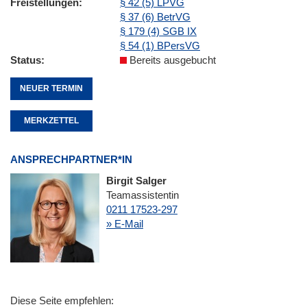
Freistellungen
§ 42 (5) LPVG
§ 37 (6) BetrVG
§ 179 (4) SGB IX
§ 54 (1) BPersVG
Status
Bereits ausgebucht
NEUER TERMIN
MERKZETTEL
ANSPRECHPARTNER*IN
Birgit Salger
Teamassistentin
0211 17523-297
» E-Mail
Diese Seite empfehlen: