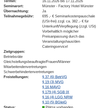
Termin
16.11.2026 bis 17.11.2026
Seminarort
Münster - Factory Hotel Münster
Übernachtung
Ja
Teilnahmegebühr
695 ,- € Seminarkostenpauschale
(USt-frei) zzgl. ca. 382 ,- € für
Unterkunft/Verpflegung (zzgl. USt)
Vorbehaltlich möglicher
Preisanpassung durch das
Veranstaltungshaus/den
Cateringservice!
Zielgruppen
Betriebsräte
Gleichstellungsbeauftragte/Frauen/Männer
Mitarbeitendenvertretungen
Schwerbehindertenvertretungen
Freistellungen
§ 37 (6) BetrVG
§ 19 (3) MVG
§ 16 MAVO
§ 179 (4) SGB IX
§ 16 (4) LGG NRW
§ 10 (5) BGleiG
Status
Plätze vorhanden