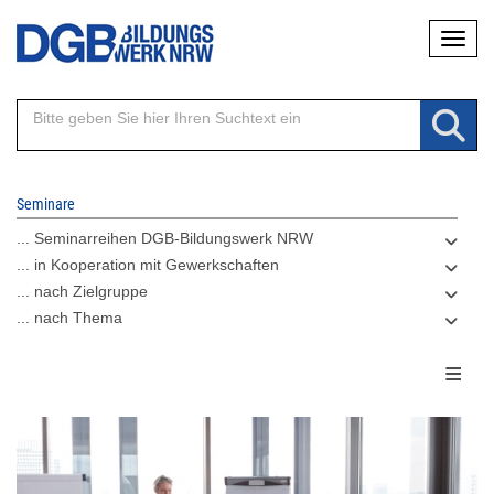
Direkt
Naviga
zum
Inhalt
Seminare
... Seminarreihen DGB-Bildungswerk NRW
... in Kooperation mit Gewerkschaften
... nach Zielgruppe
... nach Thema