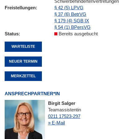
Schwerbehindertenvertretungen
Freistellungen
§ 42 (5) LPVG
§ 37 (6) BetrVG
§ 179 (4) SGB IX
§ 54 (1) BPersVG
Status
Bereits ausgebucht
WARTELISTE
NEUER TERMIN
MERKZETTEL
ANSPRECHPARTNER*IN
Birgit Salger
Teamassistentin
0211 17523-297
» E-Mail