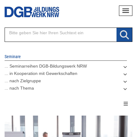
Direkt
Naviga
zum
Inhalt
Seminare
... Seminarreihen DGB-Bildungswerk NRW
... in Kooperation mit Gewerkschaften
... nach Zielgruppe
... nach Thema