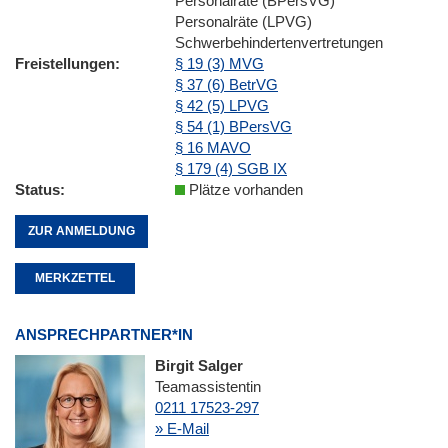
Personalräte (BPersVG)
Personalräte (LPVG)
Schwerbehindertenvertretungen
Freistellungen
§ 19 (3) MVG
§ 37 (6) BetrVG
§ 42 (5) LPVG
§ 54 (1) BPersVG
§ 16 MAVO
§ 179 (4) SGB IX
Status
Plätze vorhanden
ZUR ANMELDUNG
MERKZETTEL
ANSPRECHPARTNER*IN
Birgit Salger
Teamassistentin
0211 17523-297
» E-Mail