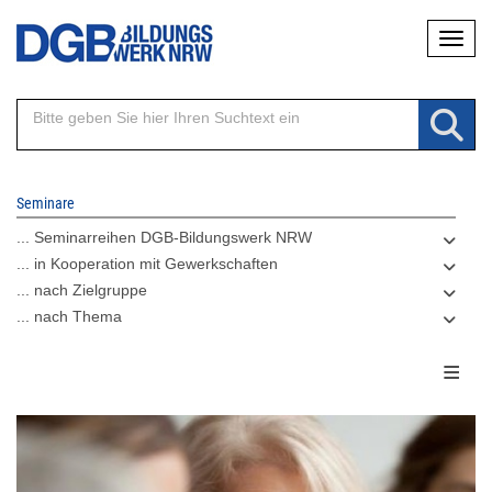
Direkt
Naviga
zum
Inhalt
Seminare
... Seminarreihen DGB-Bildungswerk NRW
... in Kooperation mit Gewerkschaften
... nach Zielgruppe
... nach Thema