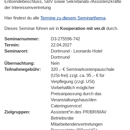
Entsendebeschluss, SBV sowie Sekretariats-/Assistenzkräfte
der Interessenvertretung
Hier findest du alle
Termine zu diesem Seminarthema
.
Dieses Seminar führen wir in
Kooperation mit ver.di
durch.
Seminarnummer
D3-275596-742
Termin
22.04.2027
Seminarort
Dortmund - Leonardo Hotel
Dortmund
Übernachtung
Nein
Teilnahmegebühr
320 ,- € Seminarkostenpauschale
(USt-frei) zzgl. ca. 95 ,- € für
Verpflegung (zzgl. USt)
Vorbehaltlich möglicher
Preisanpassung durch das
Veranstaltungshaus/den
Cateringservice!
Zielgruppen
Assistent*in des PR/BR/MAV
Betriebsräte
Mitarbeitendenvertretungen