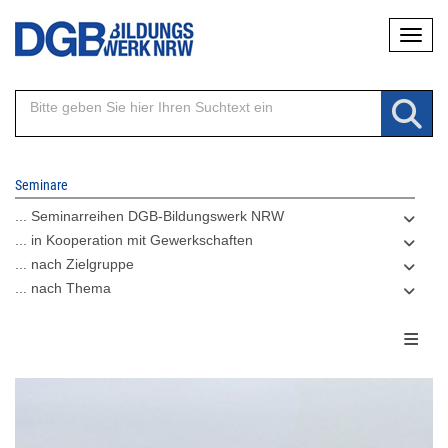
Direkt
Naviga
zum
Inhalt
Seminare
... Seminarreihen DGB-Bildungswerk NRW
... in Kooperation mit Gewerkschaften
... nach Zielgruppe
... nach Thema