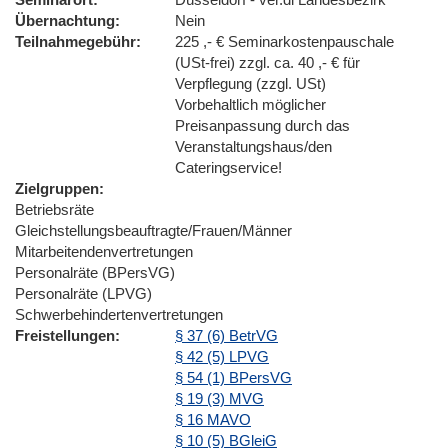
Übernachtung
Nein
Teilnahmegebühr
225 ,- € Seminarkostenpauschale
(USt-frei) zzgl. ca. 40 ,- € für
Verpflegung (zzgl. USt)
Vorbehaltlich möglicher
Preisanpassung durch das
Veranstaltungshaus/den
Cateringservice!
Zielgruppen
Betriebsräte
Gleichstellungsbeauftragte/Frauen/Männer
Mitarbeitendenvertretungen
Personalräte (BPersVG)
Personalräte (LPVG)
Schwerbehindertenvertretungen
Freistellungen
§ 37 (6) BetrVG
§ 42 (5) LPVG
§ 54 (1) BPersVG
§ 19 (3) MVG
§ 16 MAVO
§ 10 (5) BGleiG