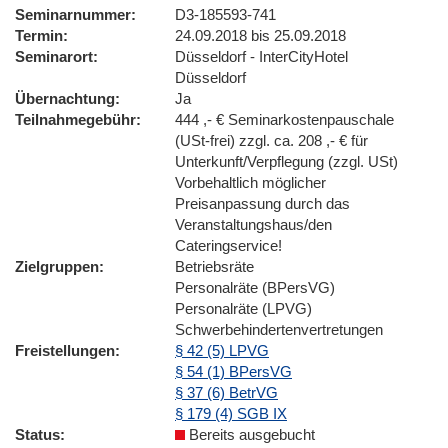
Seminarnummer
D3-185593-741
Termin
24.09.2018 bis 25.09.2018
Seminarort
Düsseldorf - InterCityHotel
Düsseldorf
Übernachtung
Ja
Teilnahmegebühr
444 ,- € Seminarkostenpauschale
(USt-frei) zzgl. ca. 208 ,- € für
Unterkunft/Verpflegung (zzgl. USt)
Vorbehaltlich möglicher
Preisanpassung durch das
Veranstaltungshaus/den
Cateringservice!
Zielgruppen
Betriebsräte
Personalräte (BPersVG)
Personalräte (LPVG)
Schwerbehindertenvertretungen
Freistellungen
§ 42 (5) LPVG
§ 54 (1) BPersVG
§ 37 (6) BetrVG
§ 179 (4) SGB IX
Status
Bereits ausgebucht