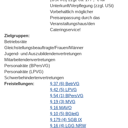
Unterkunft/Verpflegung (zzgl. USt)
Vorbehaltlich möglicher
Preisanpassung durch das
Veranstaltungshaus/den
Cateringservice!
Zielgruppen
Betriebsräte
Gleichstellungsbeauftragte/Frauen/Männer
Jugend- und Auszubildendenvertretungen
Mitarbeitendenvertretungen
Personalräte (BPersVG)
Personalräte (LPVG)
Schwerbehindertenvertretungen
Freistellungen
§ 37 (6) BetrVG
§ 42 (5) LPVG
§ 54 (1) BPersVG
§ 19 (3) MVG
§ 16 MAVO
§ 10 (5) BGleiG
§ 179 (4) SGB IX
§ 16 (4) LGG NRW