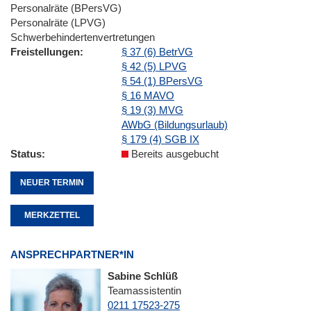
Personalräte (BPersVG)
Personalräte (LPVG)
Schwerbehindertenvertretungen
Freistellungen
§ 37 (6) BetrVG
§ 42 (5) LPVG
§ 54 (1) BPersVG
§ 16 MAVO
§ 19 (3) MVG
AWbG (Bildungsurlaub)
§ 179 (4) SGB IX
Status
Bereits ausgebucht
NEUER TERMIN
MERKZETTEL
ANSPRECHPARTNER*IN
Sabine Schlüß
Teamassistentin
0211 17523-275