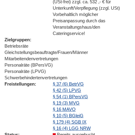
(USt-frei) zzgl. ca. 532 ,- € für
Unterkunft/Verpflegung (zzgl. USt)
Vorbehaltlich möglicher
Preisanpassung durch das
Veranstaltungshaus/den
Cateringservice!
Zielgruppen
Betriebsräte
Gleichstellungsbeauftragte/Frauen/Männer
Mitarbeitendenvertretungen
Personalräte (BPersVG)
Personalräte (LPVG)
Schwerbehindertenvertretungen
Freistellungen
§ 37 (6) BetrVG
§ 42 (5) LPVG
§ 54 (1) BPersVG
§ 19 (3) MVG
§ 16 MAVO
§ 10 (5) BGleiG
§ 179 (4) SGB IX
§ 16 (4) LGG NRW
Status
Bereits ausgebucht