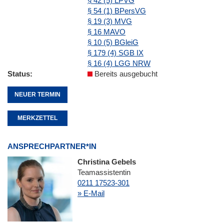
§ 42 (5) LPVG
§ 54 (1) BPersVG
§ 19 (3) MVG
§ 16 MAVO
§ 10 (5) BGleiG
§ 179 (4) SGB IX
§ 16 (4) LGG NRW
Status
Bereits ausgebucht
NEUER TERMIN
MERKZETTEL
ANSPRECHPARTNER*IN
Christina Gebels
Teamassistentin
0211 17523-301
» E-Mail