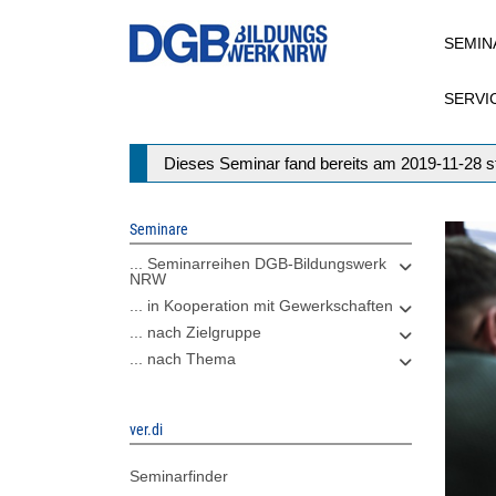
Direkt
SEMIN
zum
Inhalt
SERVI
Statusmeldung
Dieses Seminar fand bereits am 2019-11-28 st
Seminare
... Seminarreihen DGB-Bildungswerk
NRW
... in Kooperation mit Gewerkschaften
... nach Zielgruppe
... nach Thema
ver.di
Seminarfinder