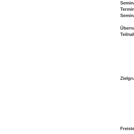
Semin
Termi
Semin
Übern
Teiln
Zielgr
Freist