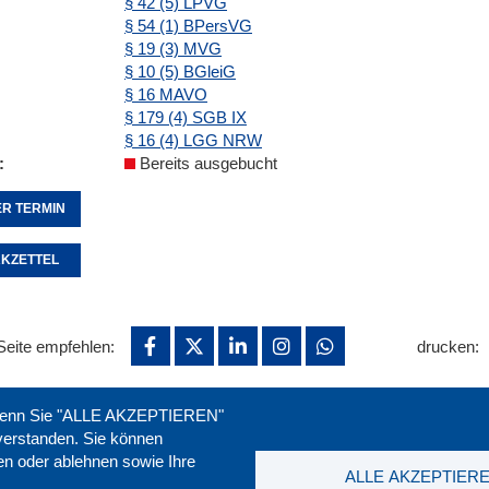
§ 42 (5) LPVG
§ 54 (1) BPersVG
§ 19 (3) MVG
§ 10 (5) BGleiG
§ 16 MAVO
§ 179 (4) SGB IX
§ 16 (4) LGG NRW
Bereits ausgebucht
R TERMIN
KZETTEL
Seite empfehlen:
drucken:
. Wenn Sie "ALLE AKZEPTIEREN"
nverstanden. Sie können
ren oder ablehnen sowie Ihre
ALLE AKZEPTIER