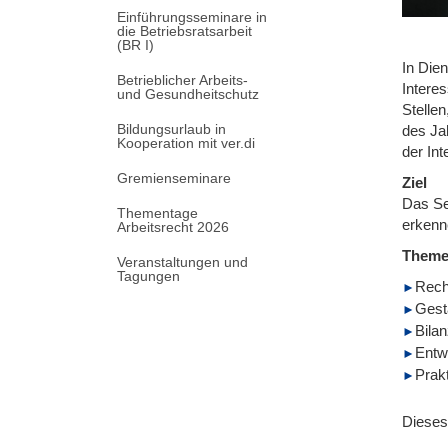
Einführungsseminare in
die Betriebsratsarbeit
(BR I)
In Dien
Betrieblicher Arbeits-
Intere
und Gesundheitschutz
Stelle
Bildungsurlaub in
des Ja
Kooperation mit ver.di
der In
Gremienseminare
Ziel
Das Se
Thementage
erkenn
Arbeitsrecht 2026
Them
Veranstaltungen und
Tagungen
Rech
Gest
Bila
Entw
Prak
Dieses