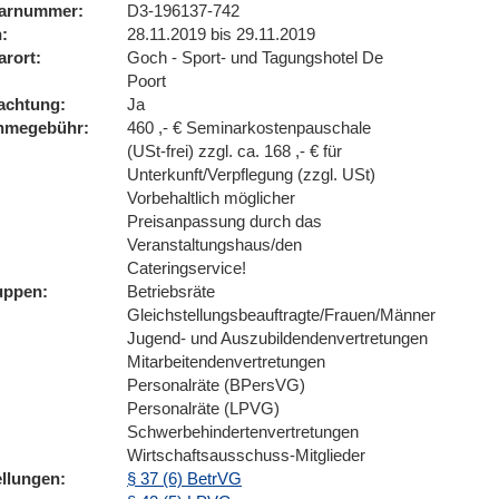
arnummer
D3-196137-742
n
28.11.2019 bis 29.11.2019
arort
Goch - Sport- und Tagungshotel De
Poort
achtung
Ja
ahmegebühr
460 ,- € Seminarkostenpauschale
(USt-frei) zzgl. ca. 168 ,- € für
Unterkunft/Verpflegung (zzgl. USt)
Vorbehaltlich möglicher
Preisanpassung durch das
Veranstaltungshaus/den
Cateringservice!
uppen
Betriebsräte
Gleichstellungsbeauftragte/Frauen/Männer
Jugend- und Auszubildendenvertretungen
Mitarbeitendenvertretungen
Personalräte (BPersVG)
Personalräte (LPVG)
Schwerbehindertenvertretungen
Wirtschaftsausschuss-Mitglieder
ellungen
§ 37 (6) BetrVG