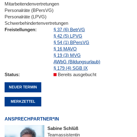
Mitarbeitendenvertretungen
Personalräte (BPersVG)
Personalräte (LPVG)
Schwerbehindertenvertretungen
Freistellungen
§ 37 (6) BetrVG
§ 42 (5) LPVG
§ 54 (1) BPersVG
§ 16 MAVO
§ 19 (3) MVG
AWbG (Bildungsurlaub)
§ 179 (4) SGB IX
Status
Bereits ausgebucht
NEUER TERMIN
MERKZETTEL
ANSPRECHPARTNER*IN
Sabine Schlüß
Teamassistentin