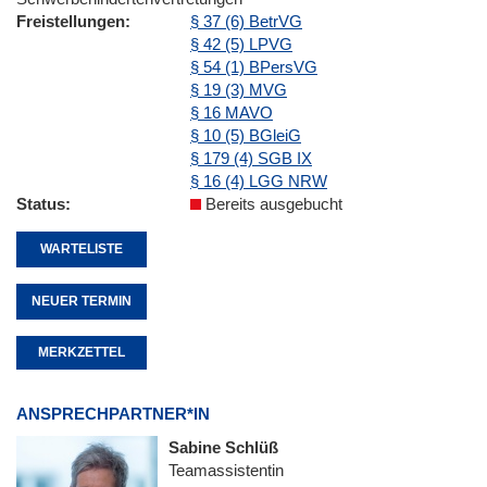
Freistellungen
§ 37 (6) BetrVG
§ 42 (5) LPVG
§ 54 (1) BPersVG
§ 19 (3) MVG
§ 16 MAVO
§ 10 (5) BGleiG
§ 179 (4) SGB IX
§ 16 (4) LGG NRW
Status
Bereits ausgebucht
WARTELISTE
NEUER TERMIN
MERKZETTEL
ANSPRECHPARTNER*IN
Sabine Schlüß
Teamassistentin