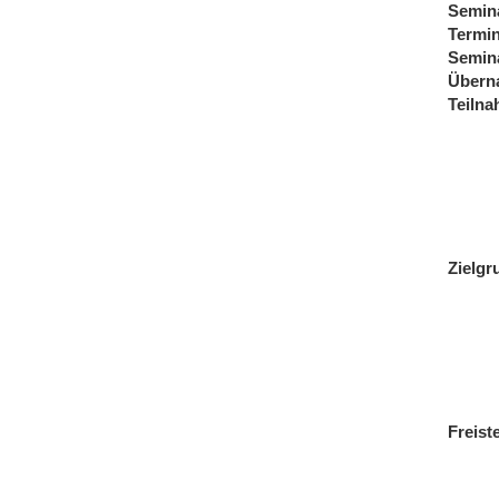
Semin
Termi
Semin
Übern
Teiln
Zielgr
Freist