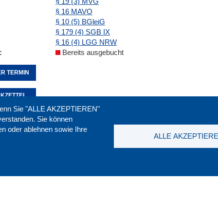
§ 19 (3) MVG
§ 16 MAVO
§ 10 (5) BGleiG
§ 179 (4) SGB IX
§ 16 (4) LGG NRW
Bereits ausgebucht
R TERMIN
KZETTEL
. Wenn Sie "ALLE AKZEPTIEREN"
nverstanden. Sie können
ren oder ablehnen sowie Ihre
Seite empfehlen:
drucken:
ALLE AKZEPTIER
t
|
Downloads
|
Newsletter
|
Jobs
|
FAQ
DGB-Bild