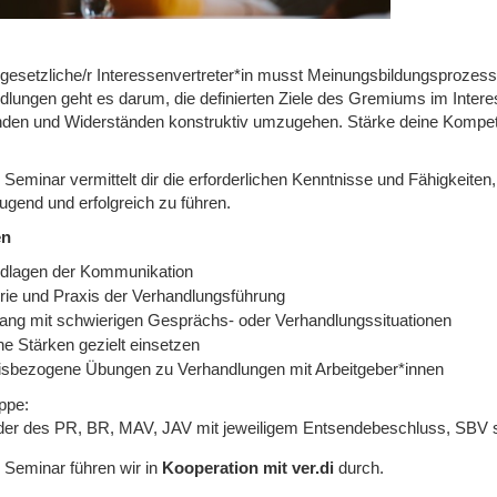
 gesetzliche/r Interessenvertreter*in musst Meinungsbildungsprozes
dlungen geht es darum, die definierten Ziele des Gremiums im Interes
den und Widerständen konstruktiv umzugehen. Stärke deine Kompet
 Seminar vermittelt dir die erforderlichen Kenntnisse und Fähigkeit
ugend und erfolgreich zu führen.
en
dlagen der Kommunikation
rie und Praxis der Verhandlungsführung
ng mit schwierigen Gesprächs- oder Verhandlungssituationen
ne Stärken gezielt einsetzen
isbezogene Übungen zu Verhandlungen mit Arbeitgeber*innen
ppe:
eder des PR, BR, MAV, JAV mit jeweiligem Entsendebeschluss, SBV s
 Seminar führen wir in
Kooperation mit ver.di
durch.