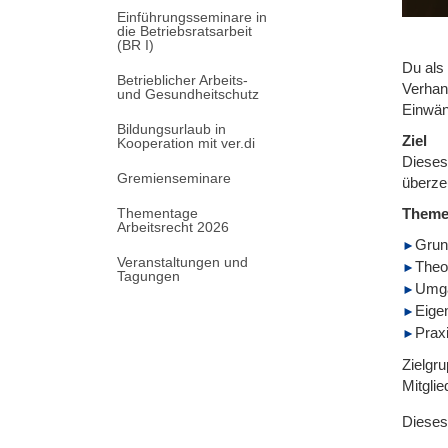
Einführungsseminare in
die Betriebsratsarbeit
(BR I)
Du als
Betrieblicher Arbeits-
Verhan
und Gesundheitschutz
Einwän
Bildungsurlaub in
Ziel
Kooperation mit ver.di
Dieses
Gremienseminare
überze
Thementage
Them
Arbeitsrecht 2026
Grun
Veranstaltungen und
Theo
Tagungen
Umga
Eige
Prax
Zielgru
Mitgli
Dieses