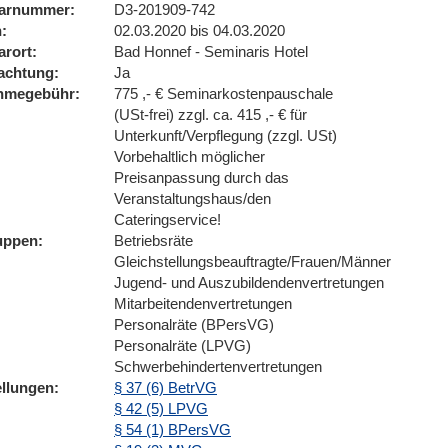
arnummer
D3-201909-742
n
02.03.2020 bis 04.03.2020
arort
Bad Honnef - Seminaris Hotel
achtung
Ja
ahmegebühr
775 ,- € Seminarkostenpauschale
(USt-frei) zzgl. ca. 415 ,- € für
Unterkunft/Verpflegung (zzgl. USt)
Vorbehaltlich möglicher
Preisanpassung durch das
Veranstaltungshaus/den
Cateringservice!
uppen
Betriebsräte
Gleichstellungsbeauftragte/Frauen/Männer
Jugend- und Auszubildendenvertretungen
Mitarbeitendenvertretungen
Personalräte (BPersVG)
Personalräte (LPVG)
Schwerbehindertenvertretungen
ellungen
§ 37 (6) BetrVG
§ 42 (5) LPVG
§ 54 (1) BPersVG