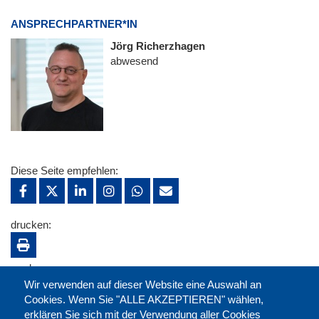
ANSPRECHPARTNER*IN
Jörg Richerzhagen
abwesend
Diese Seite empfehlen:
drucken:
merken:
Wir verwenden auf dieser Website eine Auswahl an
Cookies. Wenn Sie "ALLE AKZEPTIEREN" wählen,
erklären Sie sich mit der Verwendung aller Cookies