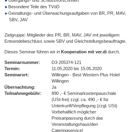
Übergangs- und Schlussvorschriften
Besondere Teile des TVöD
Gestaltungs- und Überwachungsaufgaben von BR, PR, MAV,
SBV, JAV
Zielgruppe: Mitglieder des PR, BR, MAV, JAV mit jeweiligem
Entsendebeschluss sowie SBV und Gleichstellungsbeauftragte.
Dieses Seminar führen wir in
Kooperation mit ver.di
durch.
Seminarnummer
D3-205374-121
Termin
11.05.2020 bis 15.05.2020
Seminarort
Willingen - Best Western Plus Hotel
Willingen
Übernachtung
Ja
Teilnahmegebühr
890 ,- € Seminarkostenpauschale
(USt-frei) zzgl. ca. 490 ,- € für
Unterkunft/Verpflegung (zzgl. USt)
Vorbehaltlich möglicher
Preisanpassung durch das
Veranstaltungshaus/den
Cateringservice!