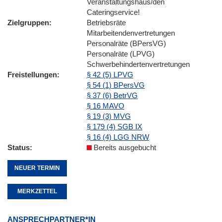
Veranstaltungshaus/den
Cateringservice!
Zielgruppen
Betriebsräte
Mitarbeitendenvertretungen
Personalräte (BPersVG)
Personalräte (LPVG)
Schwerbehindertenvertretungen
Freistellungen
§ 42 (5) LPVG
§ 54 (1) BPersVG
§ 37 (6) BetrVG
§ 16 MAVO
§ 19 (3) MVG
§ 179 (4) SGB IX
§ 16 (4) LGG NRW
Status
Bereits ausgebucht
NEUER TERMIN
MERKZETTEL
ANSPRECHPARTNER*IN