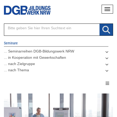
Direkt
Naviga
zum
Inhalt
Seminare
... Seminarreihen DGB-Bildungswerk NRW
... in Kooperation mit Gewerkschaften
... nach Zielgruppe
... nach Thema