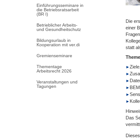
Einführungsseminare in
die Betriebsratsarbeit
(BR I)
Die er
Betrieblicher Arbeits-
einer 
und Gesundheitschutz
Fragen
Bildungsurlaub in
Kolleg
Kooperation mit ver.di
statt 
Gremienseminare
Them
Thementage
Ziel
Arbeitsrecht 2026
Zusa
Date
Veranstaltungen und
Tagungen
BEM-
Sens
Koll
Hinwei
Das Se
vermitt
Dieses