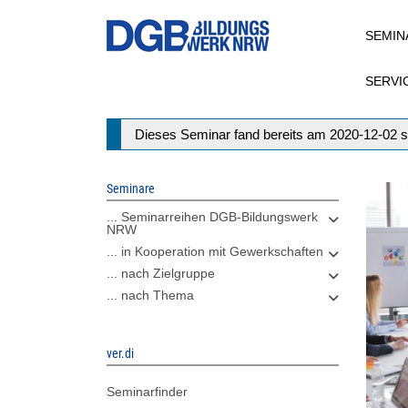
Direkt
SEMIN
zum
Inhalt
SERVI
Statusmeldung
Dieses Seminar fand bereits am 2020-12-02 s
Seminare
... Seminarreihen DGB-Bildungswerk
NRW
... in Kooperation mit Gewerkschaften
... nach Zielgruppe
... nach Thema
ver.di
Seminarfinder