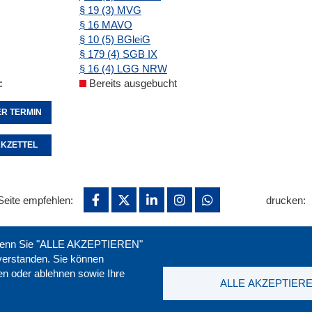
§ 19 (3) MVG
§ 16 MAVO
§ 10 (5) BGleiG
§ 179 (4) SGB IX
§ 16 (4) LGG NRW
Bereits ausgebucht
R TERMIN
KZETTEL
Seite empfehlen:
drucken:
. Wenn Sie "ALLE AKZEPTIEREN"
nverstanden. Sie können
ren oder ablehnen sowie Ihre
ALLE AKZEPTIER