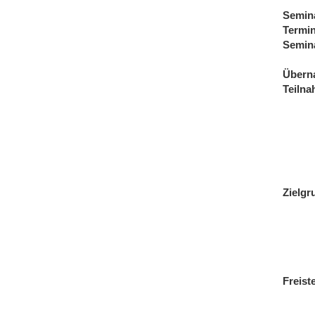
Semin
Termi
Semin
Übern
Teiln
Zielgr
Freist