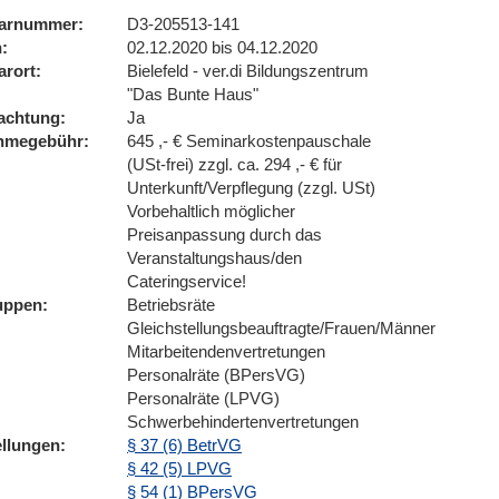
arnummer
D3-205513-141
n
02.12.2020 bis 04.12.2020
arort
Bielefeld - ver.di Bildungszentrum
"Das Bunte Haus"
achtung
Ja
ahmegebühr
645 ,- € Seminarkostenpauschale
(USt-frei) zzgl. ca. 294 ,- € für
Unterkunft/Verpflegung (zzgl. USt)
Vorbehaltlich möglicher
Preisanpassung durch das
Veranstaltungshaus/den
Cateringservice!
uppen
Betriebsräte
Gleichstellungsbeauftragte/Frauen/Männer
Mitarbeitendenvertretungen
Personalräte (BPersVG)
Personalräte (LPVG)
Schwerbehindertenvertretungen
ellungen
§ 37 (6) BetrVG
§ 42 (5) LPVG
§ 54 (1) BPersVG