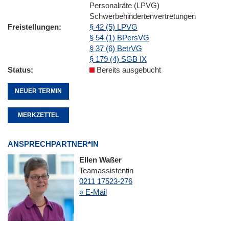
Personalräte (LPVG)
Schwerbehindertenvertretungen
Freistellungen
§ 42 (5) LPVG
§ 54 (1) BPersVG
§ 37 (6) BetrVG
§ 179 (4) SGB IX
Status
Bereits ausgebucht
NEUER TERMIN
MERKZETTEL
ANSPRECHPARTNER*IN
Ellen Waßer
Teamassistentin
0211 17523-276
» E-Mail