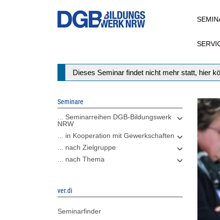
Direkt
SEMIN
zum
Inhalt
SERVI
Statusmeldung
Dieses Seminar findet nicht mehr statt, hier 
Seminare
... Seminarreihen DGB-Bildungswerk
NRW
... in Kooperation mit Gewerkschaften
... nach Zielgruppe
... nach Thema
ver.di
Seminarfinder