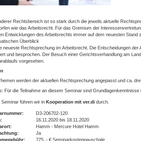
nderer Rechtsbereich ist so stark durch die jeweils aktuelle Rechts
rfen wie das Arbeitsrecht. Für das Gremium der Interessenvertretung 
len Entwicklungen des Arbeitsrechts immer auf dem neuesten Stand z
atischen Überblick
ie neueste Rechtsprechung im Arbeitsrecht. Die Entscheidungen der A
iert und besprochen. Der Besuch einer Gerichtsverhandlung am Land
rablaufs vorgesehen.
en
Themen werden der aktuellen Rechtsprechung angepasst und ca. dr
s: Für die Teilnahme an diesem Seminar sind Grundlagenkenntnisse i
 Seminar führen wir in
Kooperation mit ver.di
durch.
arnummer
D3-206702-120
n
16.11.2020 bis 18.11.2020
arort
Hamm - Mercure Hotel Hamm
achtung
Ja
ahmegebühr
775 ,- € Seminarkostenpauschale