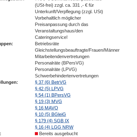
(USt-frei) zzgl. ca. 331 ,- € für
Unterkunft/Verpflegung (zzgl. USt)
Vorbehaltlich möglicher
Preisanpassung durch das
Veranstaltungshaus/den
Cateringservice!
uppen
Betriebsräte
Gleichstellungsbeauftragte/Frauen/Männer
Mitarbeitendenvertretungen
Personalräte (BPersVG)
Personalräte (LPVG)
Schwerbehindertenvertretungen
ellungen
§ 37 (6) BetrVG
§ 42 (5) LPVG
§ 54 (1) BPersVG
§ 19 (3) MVG
§ 16 MAVO
§ 10 (5) BGleiG
§ 179 (4) SGB IX
§ 16 (4) LGG NRW
Bereits ausgebucht