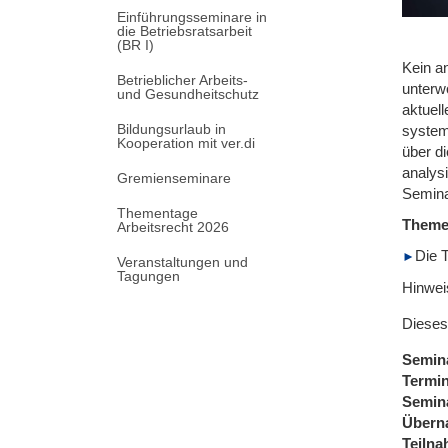
Einführungsseminare in
die Betriebsratsarbeit
(BR I)
Kein a
Betrieblicher Arbeits-
unterwo
und Gesundheitschutz
aktuel
Bildungsurlaub in
system
Kooperation mit ver.di
über d
analys
Gremienseminare
Semina
Thementage
Them
Arbeitsrecht 2026
Die 
Veranstaltungen und
Tagungen
Hinwei
Dieses
Semin
Termi
Semin
Übern
Teiln