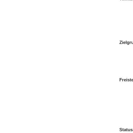
Zielgr
Freist
Status