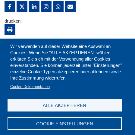
drucken:
merken:
Wir verwenden auf dieser Website eine Auswahl an
Cookies. Wenn Sie "ALLE AKZEPTIEREN" wählen,
erklären Sie sich mit der Verwendung aller Cookies
einverstanden. Sie können jederzeit unter "Einstellungen"
einzelne Cookie-Typen akzeptieren oder ablehnen sowie
Ihre Zustimmung widerrufen.
Cookie-Dokumentation
ALLE AKZEPTIEREN
Kontakt
|
Downloads
|
Newsletter
|
Jobs
|
FAQ
Impressum
|
Datenschutz
|
AGB
|
Widerruf
COOKIE-EINSTELLUNGEN
DGB-Bildungswerk NRW e.V. © 2026
T. 0211 17523-0
|
E-Mail