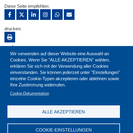
Diese Seite empfehlen:
drucken:
merken:
Wir verwenden auf dieser Website eine Auswahl an
Cookies. Wenn Sie "ALLE AKZEPTIEREN" wählen,
erklären Sie sich mit der Verwendung aller Cookies
einverstanden. Sie können jederzeit unter "Einstellungen"
einzelne Cookie-Typen akzeptieren oder ablehnen sowie
Ihre Zustimmung widerrufen.
Cookie-Dokumentation
ALLE AKZEPTIEREN
Kontakt
|
Downloads
|
Newsletter
|
Jobs
|
FAQ
Impressum
|
Datenschutz
|
AGB
|
Widerruf
COOKIE-EINSTELLUNGEN
DGB-Bildungswerk NRW e.V. © 2026