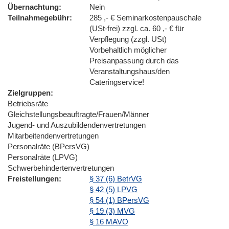
Übernachtung
Nein
Teilnahmegebühr
285 ,- € Seminarkostenpauschale
(USt-frei) zzgl. ca. 60 ,- € für
Verpflegung (zzgl. USt)
Vorbehaltlich möglicher
Preisanpassung durch das
Veranstaltungshaus/den
Cateringservice!
Zielgruppen
Betriebsräte
Gleichstellungsbeauftragte/Frauen/Männer
Jugend- und Auszubildendenvertretungen
Mitarbeitendenvertretungen
Personalräte (BPersVG)
Personalräte (LPVG)
Schwerbehindertenvertretungen
Freistellungen
§ 37 (6) BetrVG
§ 42 (5) LPVG
§ 54 (1) BPersVG
§ 19 (3) MVG
§ 16 MAVO