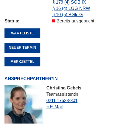
§ 179 (4) SGB IX
§ 16 (4) LGG NRW
§ 10 (5) BGleiG
Status
Bereits ausgebucht
WARTELISTE
NEUER TERMIN
MERKZETTEL
ANSPRECHPARTNER*IN
Christina Gebels
Teamassistentin
0211 17523-301
» E-Mail