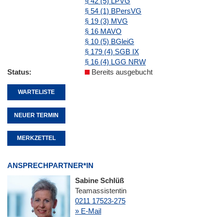
§ 42 (5) LPVG
§ 54 (1) BPersVG
§ 19 (3) MVG
§ 16 MAVO
§ 10 (5) BGleiG
§ 179 (4) SGB IX
§ 16 (4) LGG NRW
Status
Bereits ausgebucht
WARTELISTE
NEUER TERMIN
MERKZETTEL
ANSPRECHPARTNER*IN
Sabine Schlüß
Teamassistentin
0211 17523-275
» E-Mail