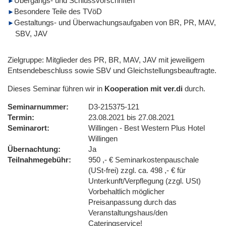
Übergangs- und Schlussvorschriften
Besondere Teile des TVöD
Gestaltungs- und Überwachungsaufgaben von BR, PR, MAV,
SBV, JAV
Zielgruppe: Mitglieder des PR, BR, MAV, JAV mit jeweiligem
Entsendebeschluss sowie SBV und Gleichstellungsbeauftragte.
Dieses Seminar führen wir in
Kooperation mit ver.di
durch.
Seminarnummer
D3-215375-121
Termin
23.08.2021 bis 27.08.2021
Seminarort
Willingen - Best Western Plus Hotel
Willingen
Übernachtung
Ja
Teilnahmegebühr
950 ,- € Seminarkostenpauschale
(USt-frei) zzgl. ca. 498 ,- € für
Unterkunft/Verpflegung (zzgl. USt)
Vorbehaltlich möglicher
Preisanpassung durch das
Veranstaltungshaus/den
Cateringservice!