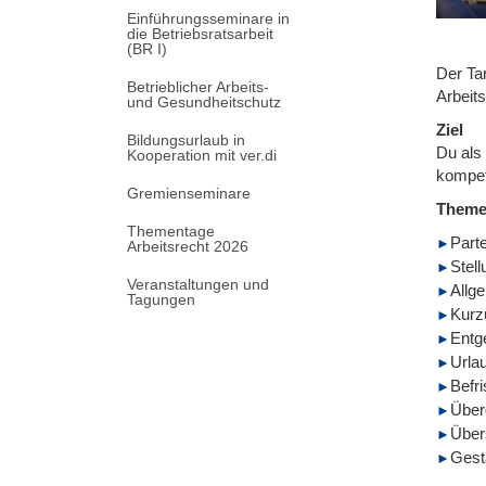
Einführungsseminare in
die Betriebsratsarbeit
(BR I)
Der Tar
Betrieblicher Arbeits-
Arbeit
und Gesundheitschutz
Ziel
Bildungsurlaub in
Du als
Kooperation mit ver.di
kompet
Gremienseminare
Them
Thementage
Parte
Arbeitsrecht 2026
Stel
Veranstaltungen und
Allg
Tagungen
Kurz
Entg
Urla
Befr
Über
Über
Gest