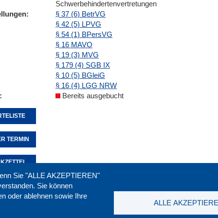
Schwerbehindertenvertretungen
ellungen
§ 37 (6) BetrVG
§ 42 (5) LPVG
§ 54 (1) BPersVG
§ 16 MAVO
§ 19 (3) MVG
§ 179 (4) SGB IX
§ 10 (5) BGleiG
§ 16 (4) LGG NRW
Bereits ausgebucht
TELISTE
R TERMIN
KZETTEL
. Wenn Sie "ALLE AKZEPTIEREN"
nverstanden. Sie können
ren oder ablehnen sowie Ihre
Seite empfehlen:
drucken:
ALLE AKZEPTIER