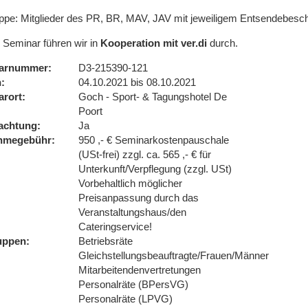
uppe: Mitglieder des PR, BR, MAV, JAV mit jeweiligem Entsendebesch
 Seminar führen wir in
Kooperation mit ver.di
durch.
arnummer
D3-215390-121
n
04.10.2021 bis 08.10.2021
arort
Goch - Sport- & Tagungshotel De
Poort
achtung
Ja
ahmegebühr
950 ,- € Seminarkostenpauschale
(USt-frei) zzgl. ca. 565 ,- € für
Unterkunft/Verpflegung (zzgl. USt)
Vorbehaltlich möglicher
Preisanpassung durch das
Veranstaltungshaus/den
Cateringservice!
uppen
Betriebsräte
Gleichstellungsbeauftragte/Frauen/Männer
Mitarbeitendenvertretungen
Personalräte (BPersVG)
Personalräte (LPVG)