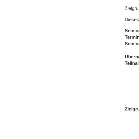
Zielgr
Dieses
Semin
Termi
Semin
Übern
Teiln
Zielgr