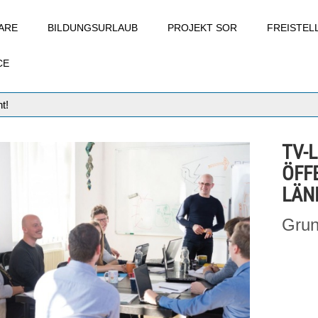
ARE
BILDUNGSURLAUB
PROJEKT SOR
FREISTE
CE
t!
TV-
ÖFF
LÄND
Grun