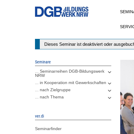
Direkt
SEMIN
zum
Inhalt
SERVI
Statusmeldung
Dieses Seminar ist deaktiviert oder ausgebuch
Seminare
... Seminarreihen DGB-Bildungswerk
NRW
... in Kooperation mit Gewerkschaften
... nach Zielgruppe
... nach Thema
ver.di
Seminarfinder