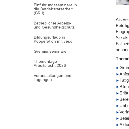
Einführungsseminare in
die Betriebsratsarbeit
(BR I)
Als ve
Betrieblicher Arbeits-
Beteil
und Gesundheitschutz
Eingrup
Bildungsurlaub in
Sie al
Kooperation mit ver.di
Fallbe
anhand
Gremienseminare
Them
Thementage
Arbeitsrecht 2026
Grun
Anfo
Veranstaltungen und
Tagungen
Tätig
Bild
Erlä
Bere
Unbe
Verf
Betei
Aktu