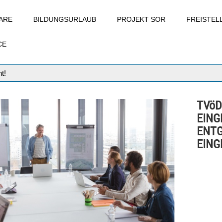
ARE
BILDUNGSURLAUB
PROJEKT SOR
FREISTE
CE
t!
TVöD
EING
ENTG
EING