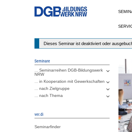
Direkt
SEMIN
zum
Inhalt
SERVI
Statusmeldung
Dieses Seminar ist deaktiviert oder ausgebuch
Seminare
... Seminarreihen DGB-Bildungswerk
NRW
... in Kooperation mit Gewerkschaften
... nach Zielgruppe
... nach Thema
ver.di
Seminarfinder