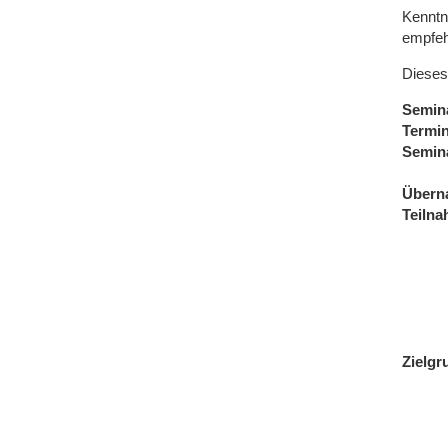
Kenntn
empfeh
Dieses
Semin
Termi
Semin
Übern
Teiln
Zielgr