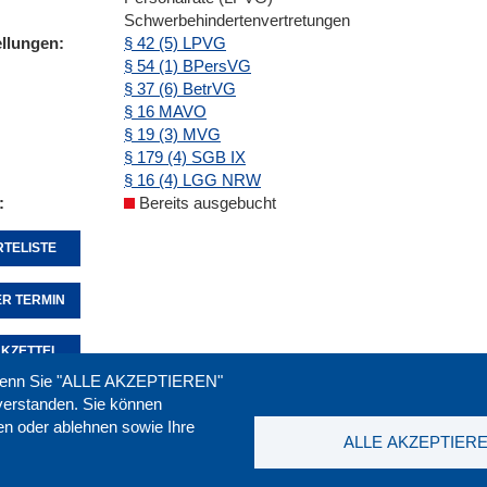
Schwerbehindertenvertretungen
ellungen
§ 42 (5) LPVG
§ 54 (1) BPersVG
§ 37 (6) BetrVG
§ 16 MAVO
§ 19 (3) MVG
§ 179 (4) SGB IX
§ 16 (4) LGG NRW
Bereits ausgebucht
TELISTE
R TERMIN
KZETTEL
. Wenn Sie "ALLE AKZEPTIEREN"
nverstanden. Sie können
ren oder ablehnen sowie Ihre
Seite empfehlen:
drucken:
ALLE AKZEPTIER