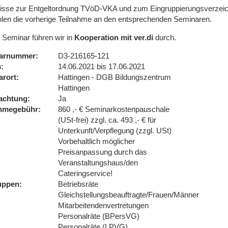
isse zur Entgeltordnung TVöD-VKA und zum Eingruppierungsverzei
len die vorherige Teilnahme an den entsprechenden Seminaren.
 Seminar führen wir in
Kooperation mit ver.di
durch.
arnummer
D3-216165-121
n
14.06.2021 bis 17.06.2021
arort
Hattingen - DGB Bildungszentrum
Hattingen
achtung
Ja
ahmegebühr
860 ,- € Seminarkostenpauschale
(USt-frei) zzgl. ca. 493 ,- € für
Unterkunft/Verpflegung (zzgl. USt)
Vorbehaltlich möglicher
Preisanpassung durch das
Veranstaltungshaus/den
Cateringservice!
uppen
Betriebsräte
Gleichstellungsbeauftragte/Frauen/Männer
Mitarbeitendenvertretungen
Personalräte (BPersVG)
Personalräte (LPVG)