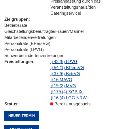
Preisanpassung durch das
Veranstaltungshaus/den
Cateringservice!
Zielgruppen
Betriebsräte
Gleichstellungsbeauftragte/Frauen/Männer
Mitarbeitendenvertretungen
Personalräte (BPersVG)
Personalräte (LPVG)
Schwerbehindertenvertretungen
Freistellungen
§ 42 (5) LPVG
§ 54 (1) BPersVG
§ 37 (6) BetrVG
§ 16 MAVO
§ 19 (3) MVG
§ 179 (4) SGB IX
§ 16 (4) LGG NRW
Status
Bereits ausgebucht
NEUER TERMIN