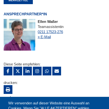
MERKZETTEL
ANSPRECHPARTNER*IN
Ellen Waßer
Teamassistentin
0211 17523-276
» E-Mail
Diese Seite empfehlen:
drucken:
merken:
Wir verwenden auf dieser Website eine Auswahl an
Cookies. Wenn Sie "ALLE AKZEPTIEREN" wählen,