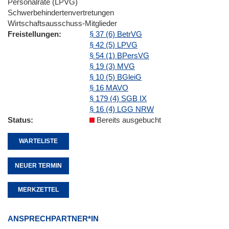
Personalräte (LPVG)
Schwerbehindertenvertretungen
Wirtschaftsausschuss-Mitglieder
Freistellungen
§ 37 (6) BetrVG
§ 42 (5) LPVG
§ 54 (1) BPersVG
§ 19 (3) MVG
§ 10 (5) BGleiG
§ 16 MAVO
§ 179 (4) SGB IX
§ 16 (4) LGG NRW
Status
Bereits ausgebucht
WARTELISTE
NEUER TERMIN
MERKZETTEL
ANSPRECHPARTNER*IN