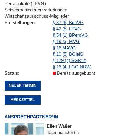
Personalräte (LPVG)
Schwerbehindertenvertretungen
Wirtschaftsausschuss-Mitglieder
Freistellungen
§ 37 (6) BetrVG
§ 42 (5) LPVG
§ 54 (1) BPersVG
§ 19 (3) MVG
§ 16 MAVO
§ 10 (5) BGleiG
§ 179 (4) SGB IX
§ 16 (4) LGG NRW
Status
Bereits ausgebucht
NEUER TERMIN
MERKZETTEL
ANSPRECHPARTNER*IN
Ellen Waßer
Teamassistentin