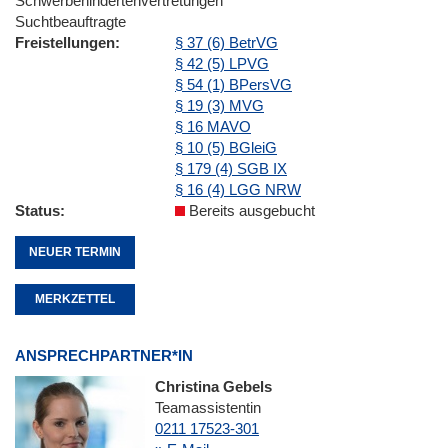
Schwerbehindertenvertretungen
Suchtbeauftragte
Freistellungen
§ 37 (6) BetrVG
§ 42 (5) LPVG
§ 54 (1) BPersVG
§ 19 (3) MVG
§ 16 MAVO
§ 10 (5) BGleiG
§ 179 (4) SGB IX
§ 16 (4) LGG NRW
Status
Bereits ausgebucht
NEUER TERMIN
MERKZETTEL
ANSPRECHPARTNER*IN
Christina Gebels
Teamassistentin
0211 17523-301