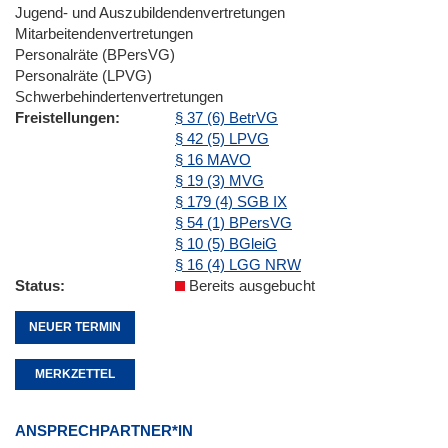
Jugend- und Auszubildendenvertretungen
Mitarbeitendenvertretungen
Personalräte (BPersVG)
Personalräte (LPVG)
Schwerbehindertenvertretungen
Freistellungen
§ 37 (6) BetrVG
§ 42 (5) LPVG
§ 16 MAVO
§ 19 (3) MVG
§ 179 (4) SGB IX
§ 54 (1) BPersVG
§ 10 (5) BGleiG
§ 16 (4) LGG NRW
Status
Bereits ausgebucht
NEUER TERMIN
MERKZETTEL
ANSPRECHPARTNER*IN