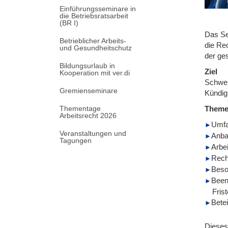
Einführungsseminare in
die Betriebsratsarbeit
(BR I)
Das Se
Betrieblicher Arbeits-
die Re
und Gesundheitschutz
der ges
Bildungsurlaub in
Ziel
Kooperation mit ver.di
Schwer
Gremienseminare
Kündig
Thementage
Them
Arbeitsrecht 2026
Umfa
Veranstaltungen und
Anba
Tagungen
Arbei
Recht
Beson
Been
Fris
Bete
Dieses