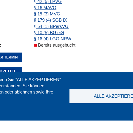
§ 42 (5) LPVG
§ 16 MAVO
§ 19 (3) MVG
§ 179 (4) SGB IX
§ 54 (1) BPersVG
§ 10 (5) BGleiG
§ 16 (4) LGG NRW
Bereits ausgebucht
R TERMIN
KZETTEL
. Wenn Sie "ALLE AKZEPTIEREN"
nverstanden. Sie können
ren oder ablehnen sowie Ihre
Seite empfehlen:
drucken:
ALLE AKZEPTIER