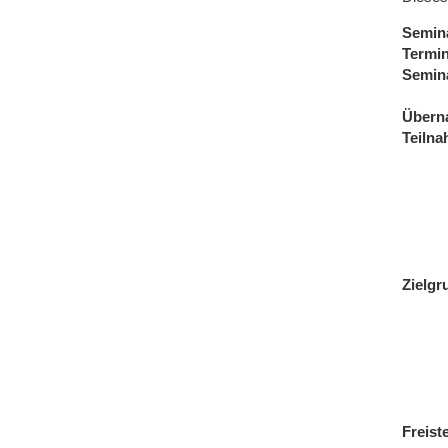
Semin
Termi
Semin
Übern
Teiln
Zielgr
Freist