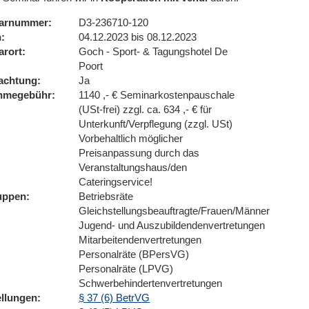
arnummer
D3-236710-120
n
04.12.2023 bis 08.12.2023
arort
Goch - Sport- & Tagungshotel De
Poort
achtung
Ja
ahmegebühr
1140 ,- € Seminarkostenpauschale
(USt-frei) zzgl. ca. 634 ,- € für
Unterkunft/Verpflegung (zzgl. USt)
Vorbehaltlich möglicher
Preisanpassung durch das
Veranstaltungshaus/den
Cateringservice!
uppen
Betriebsräte
Gleichstellungsbeauftragte/Frauen/Männer
Jugend- und Auszubildendenvertretungen
Mitarbeitendenvertretungen
Personalräte (BPersVG)
Personalräte (LPVG)
Schwerbehindertenvertretungen
ellungen
§ 37 (6) BetrVG