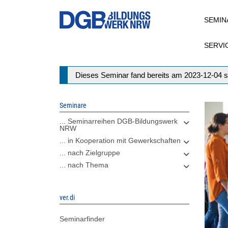
Direkt
SEMIN
zum
Inhalt
SERVI
Statusmeldung
Dieses Seminar fand bereits am 2023-12-04 s
Seminare
... Seminarreihen DGB-Bildungswerk
NRW
... in Kooperation mit Gewerkschaften
... nach Zielgruppe
... nach Thema
ver.di
Seminarfinder