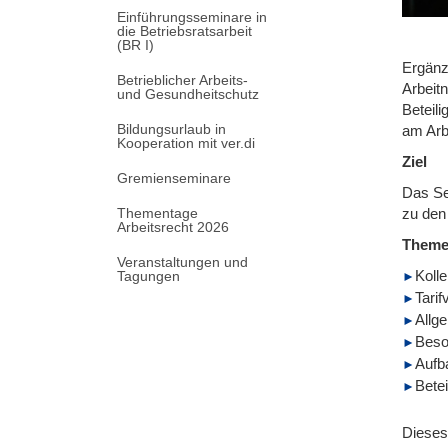
Einführungsseminare in
die Betriebsratsarbeit
(BR I)
Ergänz
Betrieblicher Arbeits-
Arbeit
und Gesundheitschutz
Beteil
Bildungsurlaub in
am Arb
Kooperation mit ver.di
Ziel
Gremienseminare
Das Se
Thementage
zu den
Arbeitsrecht 2026
Them
Veranstaltungen und
Koll
Tagungen
Tari
Allg
Beso
Aufb
Bete
Dieses