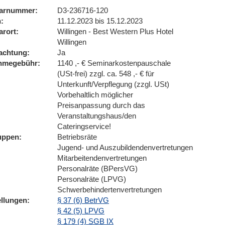
arnummer
D3-236716-120
n
11.12.2023 bis 15.12.2023
arort
Willingen - Best Western Plus Hotel
Willingen
achtung
Ja
ahmegebühr
1140 ,- € Seminarkostenpauschale
(USt-frei) zzgl. ca. 548 ,- € für
Unterkunft/Verpflegung (zzgl. USt)
Vorbehaltlich möglicher
Preisanpassung durch das
Veranstaltungshaus/den
Cateringservice!
uppen
Betriebsräte
Jugend- und Auszubildendenvertretungen
Mitarbeitendenvertretungen
Personalräte (BPersVG)
Personalräte (LPVG)
Schwerbehindertenvertretungen
ellungen
§ 37 (6) BetrVG
§ 42 (5) LPVG
§ 179 (4) SGB IX