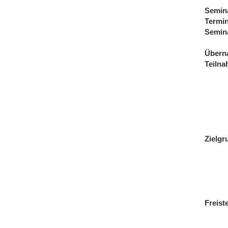
Semin
Termi
Semin
Übern
Teiln
Zielgr
Freist