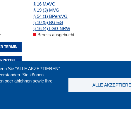
§ 16 MAVO
§ 19 (3) MVG
§ 54 (1) BPersVG
§ 10 (5) BGleiG
§ 16 (4) LGG NRW
Bereits ausgebucht
R TERMIN
KZETTEL
. Wenn Sie "ALLE AKZEPTIEREN"
nverstanden. Sie können
ren oder ablehnen sowie Ihre
Seite empfehlen:
drucken:
ALLE AKZEPTIER
t
|
Downloads
|
Newsletter
|
Jobs
|
FAQ
DGB-Bild