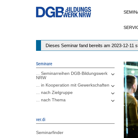
Direkt
SEMIN
zum
Inhalt
SERVI
Statusmeldung
Dieses Seminar fand bereits am 2023-12-11 st
Seminare
... Seminarreihen DGB-Bildungswerk
NRW
... in Kooperation mit Gewerkschaften
... nach Zielgruppe
... nach Thema
ver.di
Seminarfinder