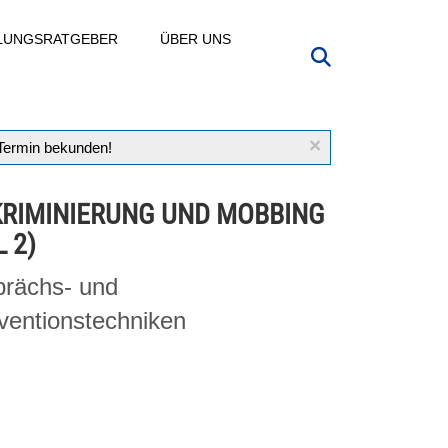
LLUNGSRATGEBER
ÜBER UNS
×
 Termin bekunden!
KRIMINIERUNG UND MOBBING
L 2)
rächs- und
rventionstechniken