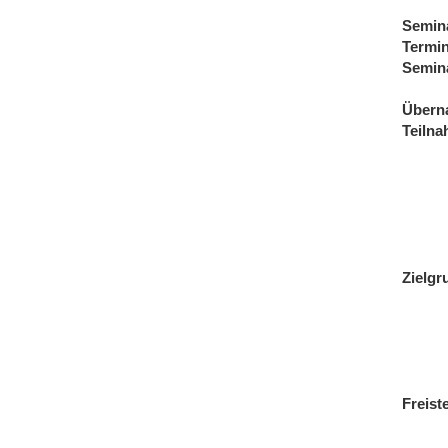
Semin
Termi
Semin
Übern
Teiln
Zielgr
Freist