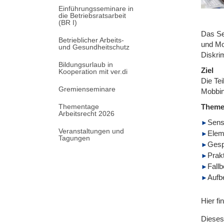
Einführungsseminare in
die Betriebsratsarbeit
(BR I)
Das Sem
Betrieblicher Arbeits-
und Mo
und Gesundheitschutz
Diskri
Bildungsurlaub in
Ziel
Kooperation mit ver.di
Die Tei
Gremienseminare
Mobbin
Thementage
Them
Arbeitsrecht 2026
Sens
Veranstaltungen und
Elem
Tagungen
Gesp
Prak
Fallb
Aufbe
Hier fi
Dieses