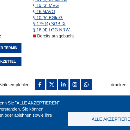
§ 19 (3) MVG
§ 16 MAVO
§ 10 (5) BGleiG
§ 179 (4) SGB IX
§ 16 (4) LGG NRW
Bereits ausgebucht
R TERMIN
KZETTEL
Seite empfehlen:
drucken:
. Wenn Sie "ALLE AKZEPTIEREN"
nverstanden. Sie können
ren oder ablehnen sowie Ihre
ALLE AKZEPTIER