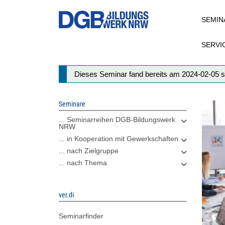
Direkt
SEMIN
zum
Inhalt
SERVI
Statusmeldung
Dieses Seminar fand bereits am 2024-02-05 s
Seminare
... Seminarreihen DGB-Bildungswerk
NRW
... in Kooperation mit Gewerkschaften
... nach Zielgruppe
... nach Thema
ver.di
Seminarfinder