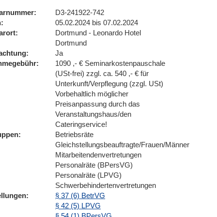
arnummer
D3-241922-742
n
05.02.2024 bis 07.02.2024
arort
Dortmund - Leonardo Hotel
Dortmund
achtung
Ja
ahmegebühr
1090 ,- € Seminarkostenpauschale
(USt-frei) zzgl. ca. 540 ,- € für
Unterkunft/Verpflegung (zzgl. USt)
Vorbehaltlich möglicher
Preisanpassung durch das
Veranstaltungshaus/den
Cateringservice!
uppen
Betriebsräte
Gleichstellungsbeauftragte/Frauen/Männer
Mitarbeitendenvertretungen
Personalräte (BPersVG)
Personalräte (LPVG)
Schwerbehindertenvertretungen
ellungen
§ 37 (6) BetrVG
§ 42 (5) LPVG
§ 54 (1) BPersVG