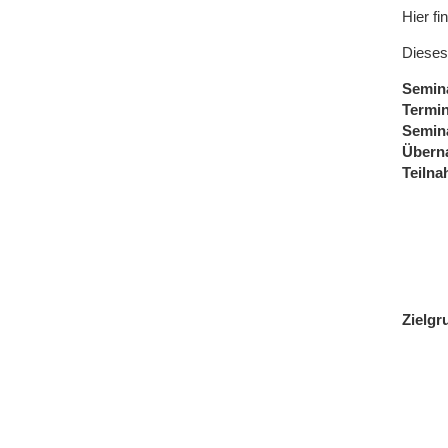
Hier fi
Dieses
Semin
Termi
Semin
Übern
Teiln
Zielgr