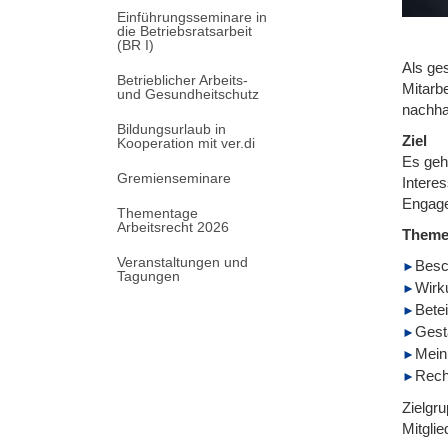
Einführungsseminare in
die Betriebsratsarbeit
(BR I)
Als ges
Betrieblicher Arbeits-
Mitarb
und Gesundheitschutz
nachha
Bildungsurlaub in
Ziel
Kooperation mit ver.di
Es geh
Gremienseminare
Interes
Engage
Thementage
Arbeitsrecht 2026
Them
Veranstaltungen und
Besc
Tagungen
Wirk
Bete
Gest
Mein
Rech
Zielgru
Mitgli