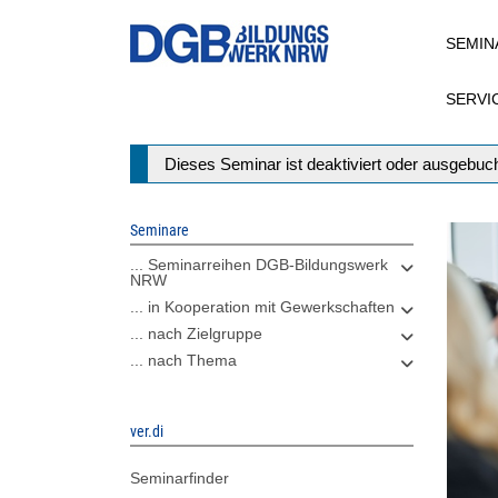
Direkt
SEMIN
zum
Inhalt
SERVI
Statusmeldung
Dieses Seminar ist deaktiviert oder ausgebuch
Seminare
... Seminarreihen DGB-Bildungswerk
NRW
... in Kooperation mit Gewerkschaften
... nach Zielgruppe
... nach Thema
ver.di
Seminarfinder