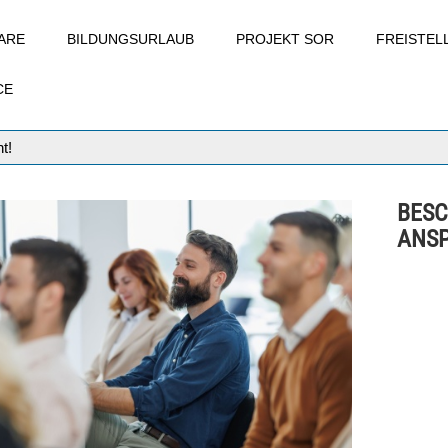
ARE
BILDUNGSURLAUB
PROJEKT SOR
FREISTE
CE
t!
BES
ANSP