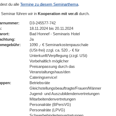
ndest du alle
Termine zu diesem Seminarthema
.
 Seminar führen wir in
Kooperation mit ver.di
durch.
arnummer
D3-245577-742
n
18.11.2024 bis 20.11.2024
arort
Bad Honnef - Seminaris Hotel
achtung
Ja
ahmegebühr
1090 ,- € Seminarkostenpauschale
(USt-frei) zzgl. ca. 520 ,- € für
Unterkunft/Verpflegung (zzgl. USt)
Vorbehaltlich möglicher
Preisanpassung durch das
Veranstaltungshaus/den
Cateringservice!
uppen
Betriebsräte
Gleichstellungsbeauftragte/Frauen/Männer
Jugend- und Auszubildendenvertretungen
Mitarbeitendenvertretungen
Personalräte (BPersVG)
Personalräte (LPVG)
Schwerbehindertenvertretungen