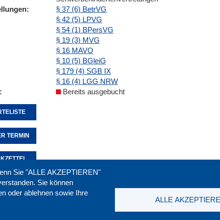
ellungen
§ 37 (6) BetrVG
§ 42 (5) LPVG
§ 54 (1) BPersVG
§ 19 (3) MVG
§ 16 MAVO
§ 10 (5) BGleiG
§ 179 (4) SGB IX
§ 16 (4) LGG NRW
Bereits ausgebucht
TELISTE
R TERMIN
KZETTEL
. Wenn Sie "ALLE AKZEPTIEREN"
nverstanden. Sie können
ren oder ablehnen sowie Ihre
Seite empfehlen:
drucken:
ALLE AKZEPTIER