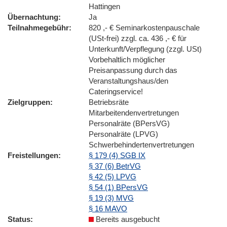
Hattingen
Übernachtung
Ja
Teilnahmegebühr
820 ,- € Seminarkostenpauschale
(USt-frei) zzgl. ca. 436 ,- € für
Unterkunft/Verpflegung (zzgl. USt)
Vorbehaltlich möglicher
Preisanpassung durch das
Veranstaltungshaus/den
Cateringservice!
Zielgruppen
Betriebsräte
Mitarbeitendenvertretungen
Personalräte (BPersVG)
Personalräte (LPVG)
Schwerbehindertenvertretungen
Freistellungen
§ 179 (4) SGB IX
§ 37 (6) BetrVG
§ 42 (5) LPVG
§ 54 (1) BPersVG
§ 19 (3) MVG
§ 16 MAVO
Status
Bereits ausgebucht