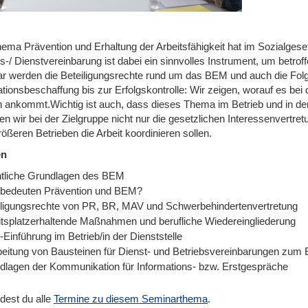
ema Prävention und Erhaltung der Arbeitsfähigkeit hat im Sozialgese
s-/ Dienstvereinbarung ist dabei ein sinnvolles Instrument, um betro
r werden die Beteiligungsrechte rund um das BEM und auch die Folg
ationsbeschaffung bis zur Erfolgskontrolle: Wir zeigen, worauf es b
ch ankommt.Wichtig ist auch, dass dieses Thema im Betrieb und in der
en wir bei der Zielgruppe nicht nur die gesetzlichen Interessenvertr
größeren Betrieben die Arbeit koordinieren sollen.
en
tliche Grundlagen des BEM
bedeuten Prävention und BEM?
iligungsrechte von PR, BR, MAV und Schwerbehindertenvertretung
itsplatzerhaltende Maßnahmen und berufliche Wiedereingliederung
Einführung im Betrieb/in der Dienststelle
beitung von Bausteinen für Dienst- und Betriebsvereinbarungen zu
dlagen der Kommunikation für Informations- bzw. Erstgespräche
ndest du alle
Termine zu diesem Seminarthema
.