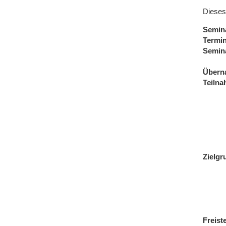
Dieses
Semin
Termi
Semin
Übern
Teiln
Zielgr
Freist