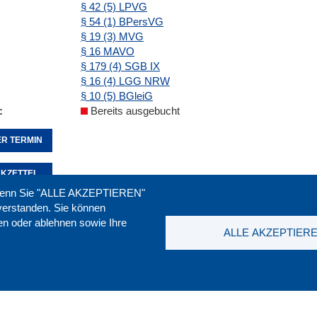
§ 42 (5) LPVG
§ 54 (1) BPersVG
§ 19 (3) MVG
§ 16 MAVO
§ 179 (4) SGB IX
§ 16 (4) LGG NRW
§ 10 (5) BGleiG
Bereits ausgebucht
R TERMIN
KZETTEL
. Wenn Sie "ALLE AKZEPTIEREN"
nverstanden. Sie können
ren oder ablehnen sowie Ihre
Seite empfehlen:
drucken:
ALLE AKZEPTIER