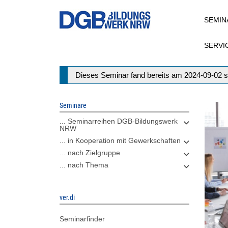
Direkt
SEMIN
zum
Inhalt
SERVI
Statusmeldung
Dieses Seminar fand bereits am 2024-09-02 s
Seminare
... Seminarreihen DGB-Bildungswerk
NRW
... in Kooperation mit Gewerkschaften
... nach Zielgruppe
... nach Thema
ver.di
Seminarfinder