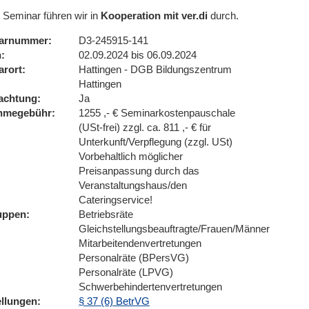
 Seminar führen wir in
Kooperation mit ver.di
durch.
arnummer
D3-245915-141
n
02.09.2024 bis 06.09.2024
arort
Hattingen - DGB Bildungszentrum
Hattingen
achtung
Ja
ahmegebühr
1255 ,- € Seminarkostenpauschale
(USt-frei) zzgl. ca. 811 ,- € für
Unterkunft/Verpflegung (zzgl. USt)
Vorbehaltlich möglicher
Preisanpassung durch das
Veranstaltungshaus/den
Cateringservice!
uppen
Betriebsräte
Gleichstellungsbeauftragte/Frauen/Männer
Mitarbeitendenvertretungen
Personalräte (BPersVG)
Personalräte (LPVG)
Schwerbehindertenvertretungen
ellungen
§ 37 (6) BetrVG