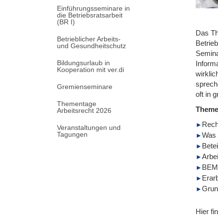
Einführungsseminare in
die Betriebsratsarbeit
(BR I)
Das Th
Betrieblicher Arbeits-
Betrieb
und Gesundheitschutz
Semina
Bildungsurlaub in
Inform
Kooperation mit ver.di
wirkli
sprech
Gremienseminare
oft in 
Thementage
Them
Arbeitsrecht 2026
Rech
Veranstaltungen und
Tagungen
Was 
Bete
Arbe
BEM-
Erar
Grun
Hier fi