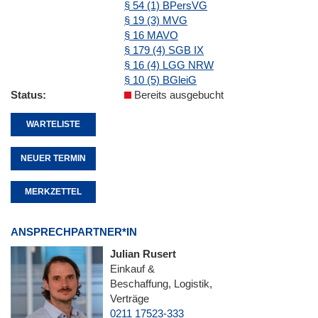
§ 54 (1) BPersVG
§ 19 (3) MVG
§ 16 MAVO
§ 179 (4) SGB IX
§ 16 (4) LGG NRW
§ 10 (5) BGleiG
Status
Bereits ausgebucht
WARTELISTE
NEUER TERMIN
MERKZETTEL
ANSPRECHPARTNER*IN
Julian Rusert
Einkauf &
Beschaffung, Logistik,
Verträge
0211 17523-333