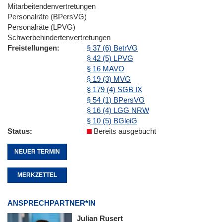
Mitarbeitendenvertretungen
Personalräte (BPersVG)
Personalräte (LPVG)
Schwerbehindertenvertretungen
Freistellungen
§ 37 (6) BetrVG
§ 42 (5) LPVG
§ 16 MAVO
§ 19 (3) MVG
§ 179 (4) SGB IX
§ 54 (1) BPersVG
§ 16 (4) LGG NRW
§ 10 (5) BGleiG
Status
Bereits ausgebucht
NEUER TERMIN
MERKZETTEL
ANSPRECHPARTNER*IN
Julian Rusert