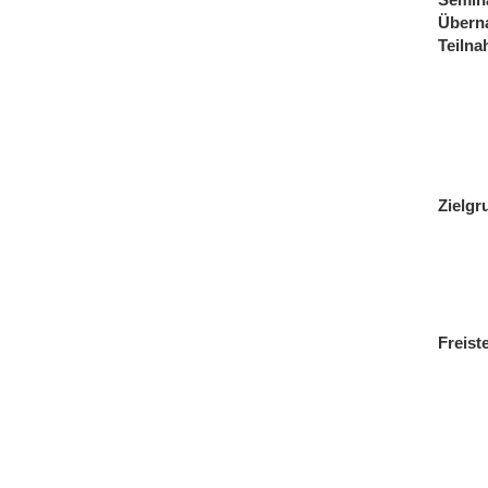
Übern
Teiln
Zielgr
Freist