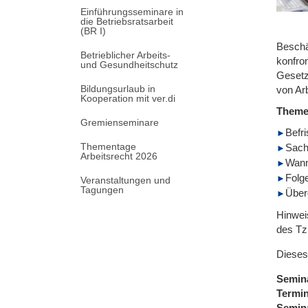
Einführungsseminare in
die Betriebsratsarbeit
(BR I)
Beschä
Betrieblicher Arbeits-
konfro
und Gesundheitschutz
Gesetz
Bildungsurlaub in
von Ar
Kooperation mit ver.di
Them
Gremienseminare
Befr
Thementage
Sach
Arbeitsrecht 2026
Wann 
Folg
Veranstaltungen und
Tagungen
Überg
Hinwei
des Tz
Dieses
Semin
Termi
Semin