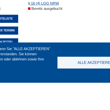
§ 16 (4) LGG NRW
Bereits ausgebucht
TELISTE
R TERMIN
KZETTEL
. Wenn Sie "ALLE AKZEPTIEREN"
nverstanden. Sie können
ren oder ablehnen sowie Ihre
Seite empfehlen:
drucken:
ALLE AKZEPTIER
t
|
Downloads
|
Newsletter
|
Jobs
|
FAQ
DGB-Bild
ssum
|
Datenschutz
|
AGB
|
Widerruf
T. 0211 1