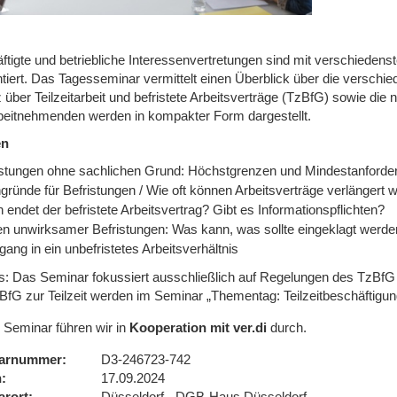
ftigte und betriebliche Interessenvertretungen sind mit verschiedens
ntiert. Das Tagesseminar vermittelt einen Überblick über die versc
 über Teilzeitarbeit und befristete Arbeitsverträge (TzBfG) sowie di
beitnehmenden werden in kompakter Form dargestellt.
en
istungen ohne sachlichen Grund: Höchstgrenzen und Mindestanforde
gründe für Befristungen / Wie oft können Arbeitsverträge verlängert 
endet der befristete Arbeitsvertrag? Gibt es Informationspflichten?
en unwirksamer Befristungen: Was kann, was sollte eingeklagt werd
ang in ein unbefristetes Arbeitsverhältnis
s: Das Seminar fokussiert ausschließlich auf Regelungen des TzBfG 
BfG zur Teilzeit werden im Seminar „Thementag: Teilzeitbeschäftigung
 Seminar führen wir in
Kooperation mit ver.di
durch.
arnummer
D3-246723-742
n
17.09.2024
arort
Düsseldorf - DGB-Haus Düsseldorf