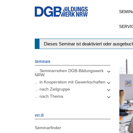
Direkt
SEMIN
zum
Inhalt
SERVI
Statusmeldung
Dieses Seminar ist deaktiviert oder ausgebuch
Seminare
... Seminarreihen DGB-Bildungswerk
NRW
... in Kooperation mit Gewerkschaften
... nach Zielgruppe
... nach Thema
ver.di
Seminarfinder