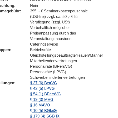
achtung
Nein
ahmegebühr
395 ,- € Seminarkostenpauschale
(USt-frei) zzgl. ca. 50 ,- € für
Verpflegung (zzgl. USt)
Vorbehaltlich möglicher
Preisanpassung durch das
Veranstaltungshaus/den
Cateringservice!
uppen
Betriebsräte
Gleichstellungsbeauftragte/Frauen/Männer
Mitarbeitendenvertretungen
Personalräte (BPersVG)
Personalräte (LPVG)
Schwerbehindertenvertretungen
ellungen
§ 37 (6) BetrVG
§ 42 (5) LPVG
§ 54 (1) BPersVG
§ 19 (3) MVG
§ 16 MAVO
§ 10 (5) BGleiG
§ 179 (4) SGB IX