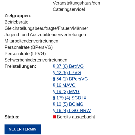
Veranstaltungshaus/den
Cateringservice!
Zielgruppen
Betriebsräte
Gleichstellungsbeauftragte/Frauen/Männer
Jugend- und Auszubildendenvertretungen
Mitarbeitendenvertretungen
Personalräte (BPersVG)
Personalräte (LPVG)
Schwerbehindertenvertretungen
Freistellungen
§ 37 (6) BetrVG
§ 42 (5) LPVG
§ 54 (1) BPersVG
§ 16 MAVO
§ 19 (3) MVG
§ 179 (4) SGB IX
§ 10 (5) BGleiG
§ 16 (4) LGG NRW
Status
Bereits ausgebucht
NEUER TERMIN